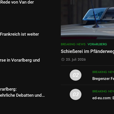
 Rede von Van der
Frankreich ist weiter
BREAKING NEWS
VORARLBERG
Schießerei im Pfänderwe
25. Juli 2026
se in Vorarlberg und
BREAKING NE
02
Bregenzer Fe
arlberg:
BREAKING NE
03
ehrliche Debatten und
ed-eu.com: 
g