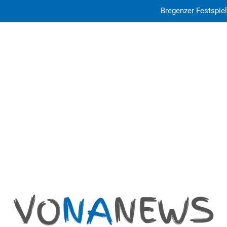
Bregenzer Festspiel
Paragua
ed-eu.com: E
Bregenzer Festspiel
Paragua
ed-eu.com: E