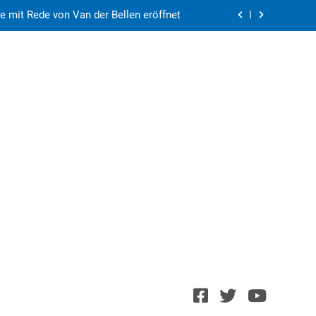
e mit Rede von Van der Bellen eröffnet
y blamiert sich – Frankreich ist weiter
rasmus+ Kurse in Vorarlberg und Wien
Schießerei im Pfänderweg
e mit Rede von Van der Bellen eröffnet
y blamiert sich – Frankreich ist weiter
rasmus+ Kurse in Vorarlberg und Wien