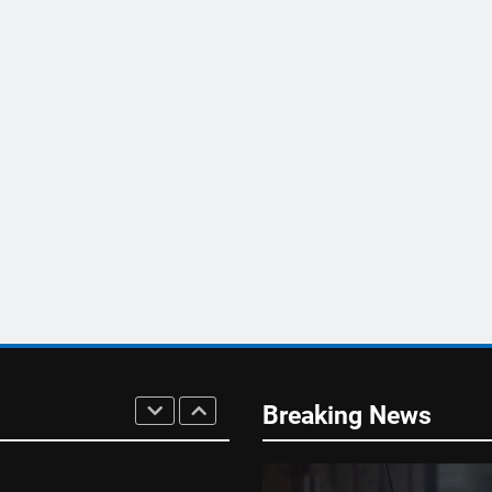
 Schutz der
et Österreich
R
TUNG BRAUCHT DEN
n Bregenz –
erung muss endlich
g
Breaking News