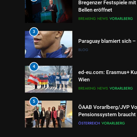
Bregenzer Festspiele mit
Bellen eröffnet
BREAKING NEWS
VORARLBERG
3
Paraguay blamiert sich – 
BLOG
4
ed-eu.com: Erasmus+ Kur
Wien
BREAKING NEWS
VORARLBERG
5
ÖAAB Vorarlberg/JVP Vor
Pensionssystem braucht 
mutige Weiterentwicklun
ÖSTERREICH
VORARLBERG
6