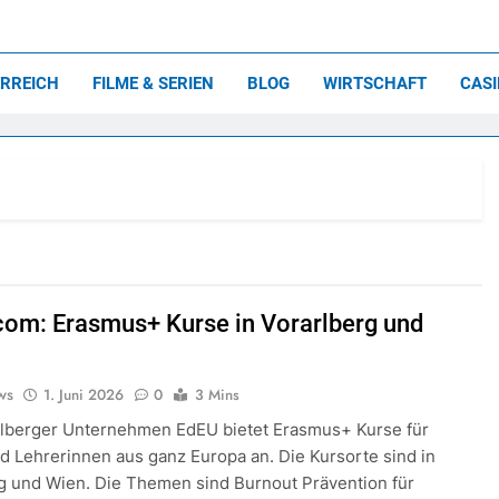
holische<br>Feriens
n aus Vorarlberg, Österreich und der ganzen Welt!
RREICH
FILME & SERIEN
BLOG
WIRTSCHAFT
CAS
com: Erasmus+ Kurse in Vorarlberg und
ws
1. Juni 2026
0
3 Mins
rlberger Unternehmen EdEU bietet Erasmus+ Kurse für
d Lehrerinnen aus ganz Europa an. Die Kursorte sind in
g und Wien. Die Themen sind Burnout Prävention für