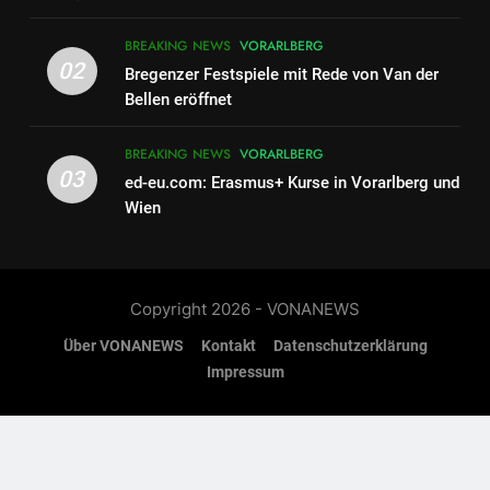
BREAKING NEWS
VORARLBERG
2
02
Bregenzer Festspiele mit Rede von Van der
Bregenzer Festspiele mit Rede
Bellen eröffnet
von Van der Bellen eröffnet
BREAKING NEWS
VORARLBERG
BREAKING NEWS
VORARLBERG
03
ed-eu.com: Erasmus+ Kurse in Vorarlberg und
3
Wien
Paraguay blamiert sich –
Frankreich ist weiter
BLOG
Copyright 2026 - VONANEWS
4
Über VONANEWS
Kontakt
Datenschutzerklärung
ed-eu.com: Erasmus+ Kurse in
Impressum
Vorarlberg und Wien
BREAKING NEWS
VORARLBERG
5