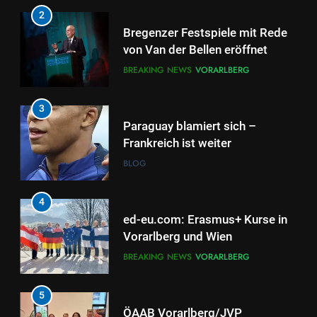
3
Paraguay blamiert sich –
Frankreich ist weiter
BLOG
4
ed-eu.com: Erasmus+ Kurse in
Vorarlberg und Wien
BREAKING NEWS
VORARLBERG
5
ÖAAB Vorarlberg/JVP
Vorarlberg: Pensionssystem
braucht ehrliche Debatten und
ÖSTERREICH
VORARLBERG
mutige Weiterentwicklung
6
Neuer EU-Asylpakt stärkt