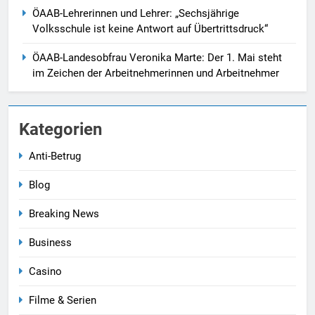
ÖAAB-Lehrerinnen und Lehrer: „Sechsjährige
Volksschule ist keine Antwort auf Übertrittsdruck“
ÖAAB-Landesobfrau Veronika Marte: Der 1. Mai steht
im Zeichen der Arbeitnehmerinnen und Arbeitnehmer
5
ÖAAB Vorarlberg/JVP
Vorarlberg: Pensionssystem
Kategorien
braucht ehrliche Debatten und
ÖSTERREICH
VORARLBERG
Anti-Betrug
mutige Weiterentwicklung
6
Blog
Neuer EU-Asylpakt stärkt
Breaking News
Schutz der Außengrenzen und
entlastet Österreich
BLOG
ÖSTERREICH
Business
Casino
7
FRANZISKANERKLOSTER
Filme & Serien
DORNBIRN:VERANTWORTUNG