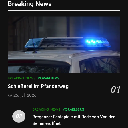
Breaking News
FRANZISKANERKLOSTER
DORNBIRN:VERANTWORTUNG
BRAUCHT DEN BLICK AUF DAS
BLOG
VORARLBERG
GANZE
8
ME/CFS Demonstration in
Bregenz – Vorarlberger
Landesregierung muss endlich
VORARLBERG
handeln
1
BREAKING NEWS
VORARLBERG
Schießerei im Pfänderweg
Schießerei im Pfänderweg
01
BREAKING NEWS
VORARLBERG
25. Juli 2026
BREAKING NEWS
VORARLBERG
2
02
Bregenzer Festspiele mit Rede von Van der
Bregenzer Festspiele mit Rede
Bellen eröffnet
von Van der Bellen eröffnet