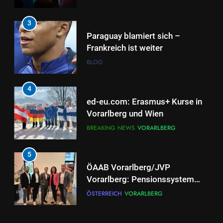
4
ed-eu.com: Erasmus+ Kurse in
Vorarlberg und Wien
BREAKING NEWS
VORARLBERG
5
ÖAAB Vorarlberg/JVP
Vorarlberg: Pensionssystem
braucht ehrliche Debatten und
ÖSTERREICH
VORARLBERG
mutige Weiterentwicklung
6
Neuer EU-Asylpakt stärkt
Schutz der Außengrenzen und
entlastet Österreich
BLOG
ÖSTERREICH
7