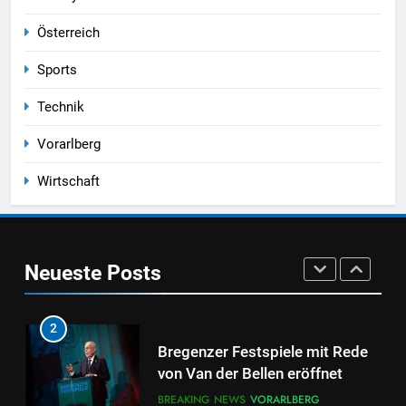
Bregenz – Vorarlberger
Österreich
Landesregierung muss endlich
VORARLBERG
handeln
Sports
1
Technik
Schießerei im Pfänderweg
Vorarlberg
BREAKING NEWS
VORARLBERG
Wirtschaft
2
Bregenzer Festspiele mit Rede
von Van der Bellen eröffnet
Neueste Posts
BREAKING NEWS
VORARLBERG
3
Paraguay blamiert sich –
Frankreich ist weiter
BLOG