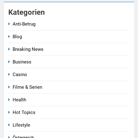
Kategorien
Anti-Betrug
5
Blog
ÖAAB Vorarlberg/JVP
Breaking News
Vorarlberg: Pensionssystem
braucht ehrliche Debatten und
ÖSTERREICH
VORARLBERG
Business
mutige Weiterentwicklung
Casino
6
Neuer EU-Asylpakt stärkt
Filme & Serien
Schutz der Außengrenzen und
entlastet Österreich
BLOG
ÖSTERREICH
Health
Hot Topics
7
FRANZISKANERKLOSTER
Lifestyle
DORNBIRN:VERANTWORTUNG
Österreich