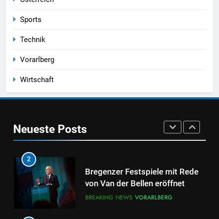
BRAUCHT DEN BLICK AUF DAS
BLOG
VORARLBERG
GANZE
Sports
8
Technik
ME/CFS Demonstration in
Bregenz – Vorarlberger
Vorarlberg
Landesregierung muss endlich
VORARLBERG
handeln
Wirtschaft
1
Schießerei im Pfänderweg
Neueste Posts
BREAKING NEWS
VORARLBERG
2
Bregenzer Festspiele mit Rede
von Van der Bellen eröffnet
BREAKING NEWS
VORARLBERG