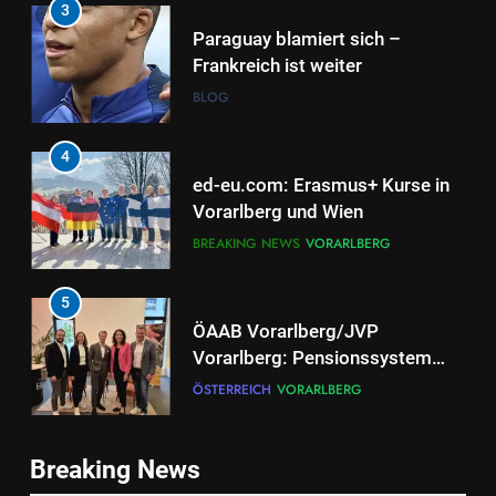
3
Paraguay blamiert sich –
Frankreich ist weiter
BLOG
4
ed-eu.com: Erasmus+ Kurse in
Vorarlberg und Wien
BREAKING NEWS
VORARLBERG
5
ÖAAB Vorarlberg/JVP
Vorarlberg: Pensionssystem
braucht ehrliche Debatten und
ÖSTERREICH
VORARLBERG
mutige Weiterentwicklung
6
Breaking News
Neuer EU-Asylpakt stärkt