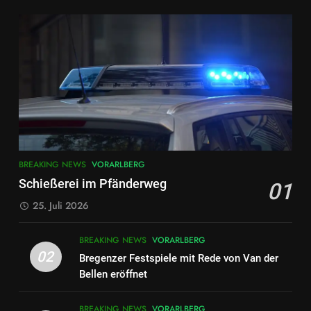
Schutz der Außengrenzen und
entlastet Österreich
BLOG
ÖSTERREICH
7
FRANZISKANERKLOSTER
DORNBIRN:VERANTWORTUNG
BRAUCHT DEN BLICK AUF DAS
BLOG
VORARLBERG
GANZE
8
BREAKING NEWS
VORARLBERG
ME/CFS Demonstration in
Schießerei im Pfänderweg
01
Bregenz – Vorarlberger
Landesregierung muss endlich
25. Juli 2026
VORARLBERG
handeln
BREAKING NEWS
VORARLBERG
1
02
Bregenzer Festspiele mit Rede von Van der
Schießerei im Pfänderweg
Bellen eröffnet
BREAKING NEWS
VORARLBERG
BREAKING NEWS
VORARLBERG