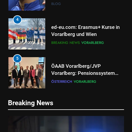
BLOG
4
ed-eu.com: Erasmus+ Kurse in
Vorarlberg und Wien
BREAKING NEWS
VORARLBERG
5
ÖAAB Vorarlberg/JVP
Vorarlberg: Pensionssystem
braucht ehrliche Debatten und
ÖSTERREICH
VORARLBERG
mutige Weiterentwicklung
6
Breaking News
Neuer EU-Asylpakt stärkt
Schutz der Außengrenzen und
entlastet Österreich
BLOG
ÖSTERREICH