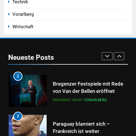
Technik
ME/CFS Demonstration in
Bregenz – Vorarlberger
Vorarlberg
Landesregierung muss endlich
VORARLBERG
handeln
Wirtschaft
1
Schießerei im Pfänderweg
Neueste Posts
BREAKING NEWS
VORARLBERG
2
Bregenzer Festspiele mit Rede
von Van der Bellen eröffnet
BREAKING NEWS
VORARLBERG
3
Paraguay blamiert sich –
Frankreich ist weiter