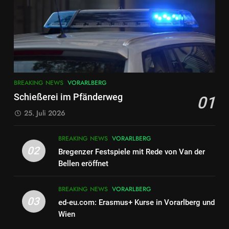
7
FRANZISKANERKLOSTER
DORNBIRN:VERANTWORTUNG
BRAUCHT DEN BLICK AUF DAS
BLOG
VORARLBERG
GANZE
8
BREAKING NEWS
VORARLBERG
ME/CFS Demonstration in
Schießerei im Pfänderweg
01
Bregenz – Vorarlberger
Landesregierung muss endlich
25. Juli 2026
VORARLBERG
handeln
BREAKING NEWS
VORARLBERG
1
02
Bregenzer Festspiele mit Rede von Van der
Schießerei im Pfänderweg
Bellen eröffnet
BREAKING NEWS
VORARLBERG
BREAKING NEWS
VORARLBERG
03
ed-eu.com: Erasmus+ Kurse in Vorarlberg und
2
Wien
Bregenzer Festspiele mit Rede