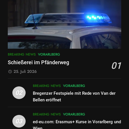
7
FRANZISKANERKLOSTER
DORNBIRN:VERANTWORTUNG
BRAUCHT DEN BLICK AUF DAS
BLOG
VORARLBERG
GANZE
8
BREAKING NEWS
VORARLBERG
ME/CFS Demonstration in
Schießerei im Pfänderweg
01
Bregenz – Vorarlberger
Landesregierung muss endlich
25. Juli 2026
VORARLBERG
handeln
BREAKING NEWS
VORARLBERG
1
02
Bregenzer Festspiele mit Rede von Van der
Schießerei im Pfänderweg
Bellen eröffnet
BREAKING NEWS
VORARLBERG
BREAKING NEWS
VORARLBERG
03
ed-eu.com: Erasmus+ Kurse in Vorarlberg und
2
Wien