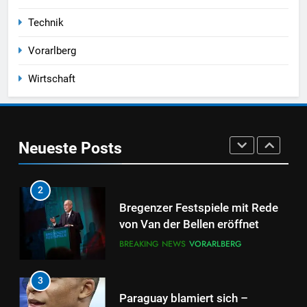
8
Technik
ME/CFS Demonstration in
Bregenz – Vorarlberger
Vorarlberg
Landesregierung muss endlich
VORARLBERG
handeln
Wirtschaft
1
Schießerei im Pfänderweg
Neueste Posts
BREAKING NEWS
VORARLBERG
2
Bregenzer Festspiele mit Rede
von Van der Bellen eröffnet
BREAKING NEWS
VORARLBERG
3
Paraguay blamiert sich –