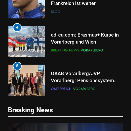
Frankreich ist weiter
BLOG
4
ed-eu.com: Erasmus+ Kurse in
Vorarlberg und Wien
BREAKING NEWS
VORARLBERG
5
ÖAAB Vorarlberg/JVP
Vorarlberg: Pensionssystem
braucht ehrliche Debatten und
ÖSTERREICH
VORARLBERG
mutige Weiterentwicklung
6
Breaking News
Neuer EU-Asylpakt stärkt
Schutz der Außengrenzen und
entlastet Österreich
BLOG
ÖSTERREICH