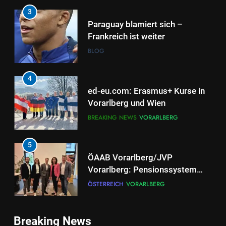
4
ed-eu.com: Erasmus+ Kurse in
Vorarlberg und Wien
BREAKING NEWS
VORARLBERG
5
ÖAAB Vorarlberg/JVP
Vorarlberg: Pensionssystem
braucht ehrliche Debatten und
ÖSTERREICH
VORARLBERG
mutige Weiterentwicklung
6
Neuer EU-Asylpakt stärkt
Schutz der Außengrenzen und
entlastet Österreich
BLOG
ÖSTERREICH
7
Breaking News
FRANZISKANERKLOSTER