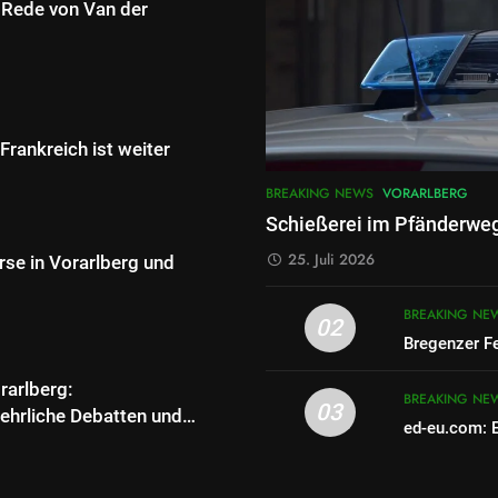
 Rede von Van der
Frankreich ist weiter
BREAKING NEWS
VORARLBERG
Schießerei im Pfänderwe
25. Juli 2026
se in Vorarlberg und
BREAKING NE
02
Bregenzer Fe
arlberg:
BREAKING NE
03
ehrliche Debatten und
ed-eu.com: 
g