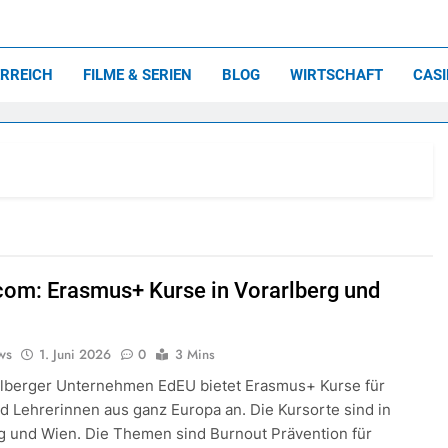
holische<br>Feriens
n aus Vorarlberg, Österreich und der ganzen Welt!
RREICH
FILME & SERIEN
BLOG
WIRTSCHAFT
CAS
com: Erasmus+ Kurse in Vorarlberg und
ws
1. Juni 2026
0
3 Mins
rlberger Unternehmen EdEU bietet Erasmus+ Kurse für
d Lehrerinnen aus ganz Europa an. Die Kursorte sind in
g und Wien. Die Themen sind Burnout Prävention für