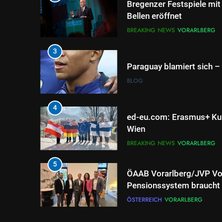
Bregenzer Festspiele mit
Bellen eröffnet
BREAKING NEWS
VORARLBERG
3
Paraguay blamiert sich – 
BLOG
4
ed-eu.com: Erasmus+ Kur
Wien
BREAKING NEWS
VORARLBERG
5
ÖAAB Vorarlberg/JVP Vor
Pensionssystem braucht 
mutige Weiterentwicklun
ÖSTERREICH
VORARLBERG
6