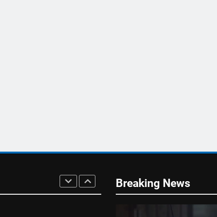
 Schutz der
et Österreich
R
TUNG BRAUCHT DEN
n Bregenz –
erung muss endlich
g
Breaking News