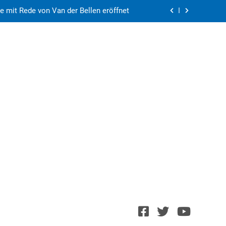
e mit Rede von Van der Bellen eröffnet
y blamiert sich – Frankreich ist weiter
rasmus+ Kurse in Vorarlberg und Wien
Schießerei im Pfänderweg
e mit Rede von Van der Bellen eröffnet
y blamiert sich – Frankreich ist weiter
rasmus+ Kurse in Vorarlberg und Wien