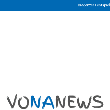
Bregenzer Festspiel
Paragua
ed-eu.com: E
Bregenzer Festspiel
Paragua
ed-eu.com: E