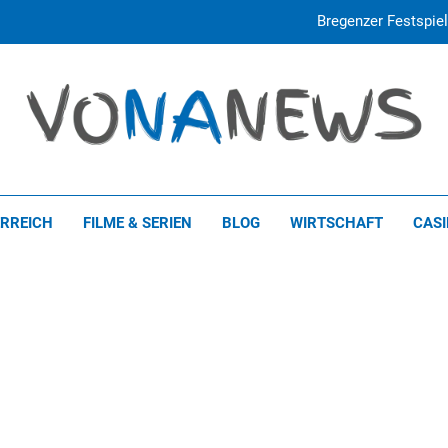
Paragua
ed-eu.com: E
Bregenzer Festspiel
holische<br>Feriens
n aus Vorarlberg, Österreich und der ganzen Welt!
Paragua
RREICH
FILME & SERIEN
BLOG
WIRTSCHAFT
CAS
ed-eu.com: E