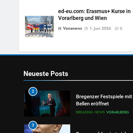
DORNBIRN:VERANTWOR
BLICK AUF DAS GANZE
BLOG
VORARLBERG
ed-eu.com: Erasmus+ Kurse in
Vorarlberg und Wien
8
Vonanews
1. Juni 2026
0
ME/CFS Demonstration i
Vorarlberger Landesregi
handeln
VORARLBERG
1
Schießerei im Pfänderwe
Neueste Posts
BREAKING NEWS
VORARLBERG
2
Bregenzer Festspiele mit
Bellen eröffnet
BREAKING NEWS
VORARLBERG
3