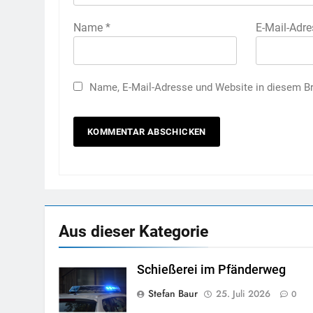
Name
*
E-Mail-Adr
Name, E-Mail-Adresse und Website in diesem B
5
ÖAAB Vorarlberg/JVP Vor
Pensionssystem braucht 
mutige Weiterentwicklun
ÖSTERREICH
VORARLBERG
6
Neuer EU-Asylpakt stärkt
Aus dieser Kategorie
Außengrenzen und entlast
BLOG
ÖSTERREICH
Schießerei im Pfänderweg
7
Stefan Baur
25. Juli 2026
0
FRANZISKANERKLOSTE