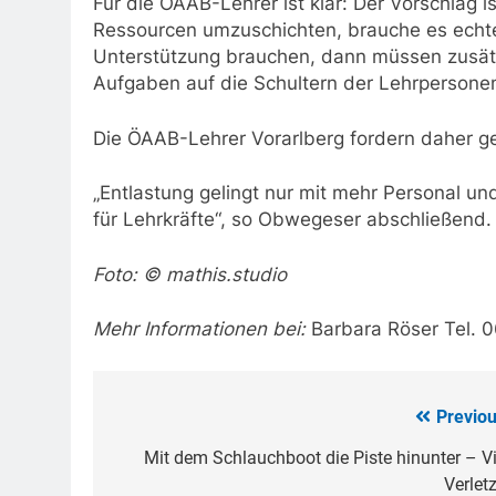
Für die ÖAAB-Lehrer ist klar: Der Vorschlag is
Ressourcen umzuschichten, brauche es echte
Unterstützung brauchen, dann müssen zusätz
Aufgaben auf die Schultern der Lehrpersonen v
Die ÖAAB-Lehrer Vorarlberg fordern daher gez
„Entlastung gelingt nur mit mehr Personal und
für Lehrkräfte“, so Obwegeser abschließend.
Foto:
© mathis.studio
Mehr Informationen bei:
Barbara Röser Tel. 
Previou
Beitragsnavigation
Mit dem Schlauchboot die Piste hinunter – Vi
Verlet