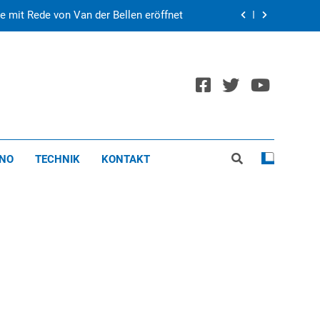
y blamiert sich – Frankreich ist weiter
rasmus+ Kurse in Vorarlberg und Wien
Schießerei im Pfänderweg
e mit Rede von Van der Bellen eröffnet
ippe<br>Montfort
y blamiert sich – Frankreich ist weiter
INO
TECHNIK
KONTAKT
rasmus+ Kurse in Vorarlberg und Wien