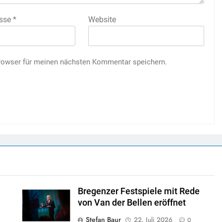
esse
*
Website
rowser für meinen nächsten Kommentar speichern.
arlberg:
ehrliche Debatten und
g
 Schutz der
et Österreich
Bregenzer Festspiele mit Rede
von Van der Bellen eröffnet
R
Stefan Baur
22. Juli 2026
0