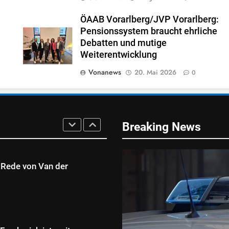
TUNG BRAUCHT DEN
ÖAAB Vorarlberg/JVP Vorarlberg:
Pensionssystem braucht ehrliche
Debatten und mutige
n Bregenz –
Weiterentwicklung
erung muss endlich
Vonanews
20. Mai 2026
0
g
Breaking News
 Rede von Van der